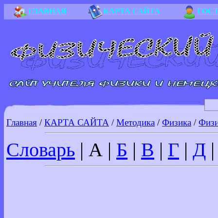
ГЛАВНАЯ
КАРТА САЙТА
ГОС
Главная
/
КАРТА САЙТА
/
Методика
/
Физика
/
Физи
Словарь
|
А
|
Б
|
В
|
Г
|
Д