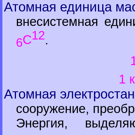
Атомная единица ма
внесистемная един
12
С
.
6
1 
Атомная электроста
сооружение, преобр
Энергия, выде