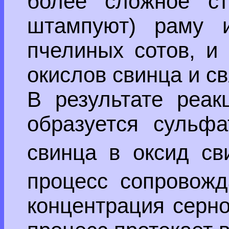
более сложное ст
штампуют) раму и
пчелиных сотов, и
окислов свинца и с
В результате реак
образуется сульф
свинца в оксид св
процесс сопровожд
концентрация серно