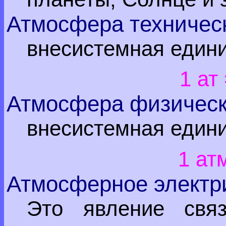
Атмосфера техничес
внесистемная един
1 ат 
Атмосфера физичес
внесистемная един
1 ат
Атмосферное электр
Это явление свя