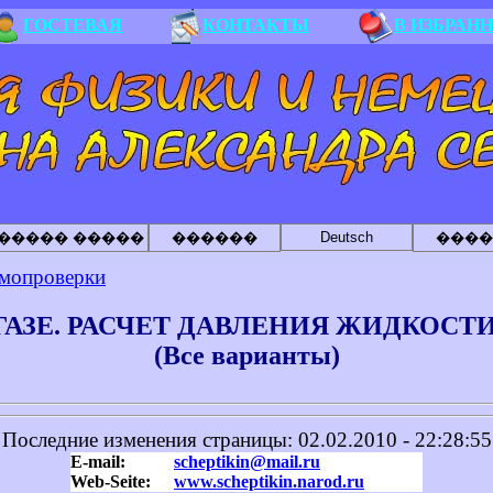
ГОСТЕВАЯ
КОНТАКТЫ
В ИЗБРАН
Deutsch
����� �����
������
����
амопроверки
ГАЗЕ. РАСЧЕТ ДАВЛЕНИЯ ЖИДКОСТИ
(Все варианты)
Последние изменения страницы:
02.02.2010 - 22:28:55
E-mail:
scheptikin@mail.ru
Web-Seite:
www.scheptikin.narod.ru