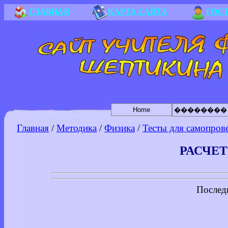
ГЛАВНАЯ
КАРТА САЙТА
ГОС
Home
��������
Главная
/
Методика
/
Физика
/
Тесты для самопров
РАСЧЕТ
Послед