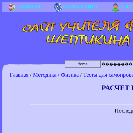
ГЛАВНАЯ
КАРТА САЙТА
ГОС
Home
��������
Главная
/
Методика
/
Физика
/
Тесты для самопров
РАСЧЕТ 
Послед