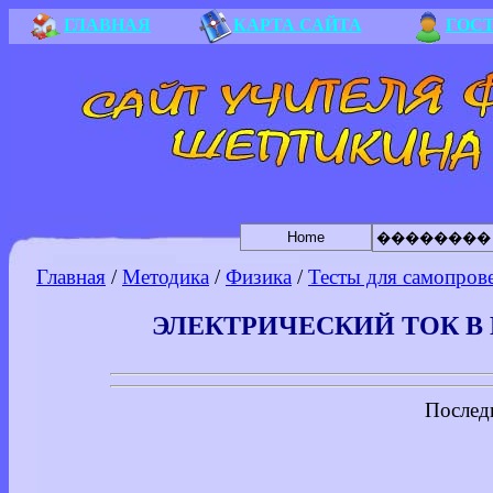
ГЛАВНАЯ
КАРТА САЙТА
ГОС
Home
��������
Главная
/
Методика
/
Физика
/
Тесты для самопров
ЭЛЕКТРИЧЕСКИЙ ТОК В М
Послед