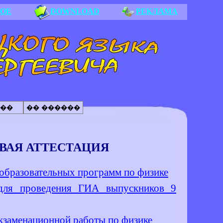
НОЕ
DOWNLOAD
РЕКЛАМА
��
�� ������
ВАЯ АТТЕСТАЦИЯ
овательных программ по физике
ля проведения ГИА выпускников 9
енационной работы по физике