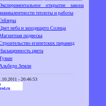
Экспериментальное открытие закона
эквивалентности теплоты и работы
Гейзеры
Цвет неба и заходящего Солнца
Магнитная подвеска
Строительство египетских пирамид
Насыщенность цвета
Туман
Альбедо Земли
1.10.2011 - 20:46:53
u
rod.ru