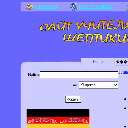
ГЛАВНАЯ
КАРТА САЙТА
Home
���
Гла
Найти:
на: