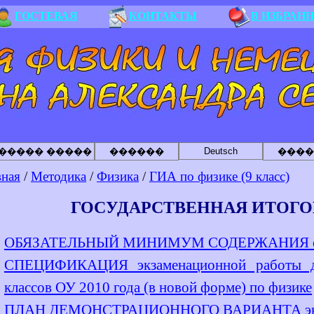
ГОСТЕВАЯ
КОНТАКТЫ
В ИЗБРАН
Deutsch
����� �����
������
����
вная
/
Методика
/
Физика
/
ГИА по физике (9 класс)
ГОСУДАРСТВЕННАЯ ИТОГО
ОБЯЗАТЕЛЬНЫЙ МИНИМУМ СОДЕРЖАНИЯ образ
СПЕЦИФИКАЦИЯ экзаменационной работы д
классов ОУ 2010 года (в новой форме) по физике
ПЛАН ДЕМОНСТРАЦИОННОГО ВАРИАНТА экзам