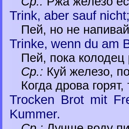
Ср.:
Ржа железо ест
Trink, aber sauf nicht;
Пей, но не напивай
Trinke, wenn du am B
Пей, пока колодец
Ср.:
Куй железо, по
Когда дрова горят, 
Trocken Brot mit Fr
Kummer.
Ср.:
Лучше воду пит