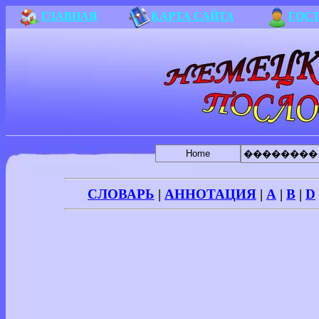
ГЛАВНАЯ
КАРТА САЙТА
ГОС
Home
��������
СЛОВАРЬ
|
АННОТАЦИЯ
|
A
|
B
|
D