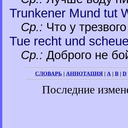
Trunkener Mund tut W
Ср.:
Что у трезвого
Tue recht und scheu
Ср.:
Доброго не бой
СЛОВАРЬ
|
АННОТАЦИЯ
|
A
|
B
|
D
Последние измен